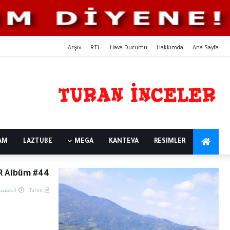
Arşiv
RTL
Hava Durumu
Hakkımda
Ana Sayfa
LAM
LAZTUBE
MEGA
KANTEVA
RESIMLER
R Albüm #44
الخميس, دي
Turan