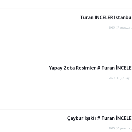
Turan İNCELER İstanbu
يسمبر 17, 2025
Yapay Zeka Resimler # Turan İNCEL
مبر 13, 2025
Çaykur Işıklı # Turan İNCEL
يسمبر 10, 2025