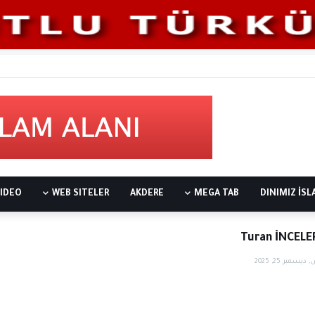
IDEO
WEB SITELER
AKDERE
MEGA TAB
DINIMIZ İS
Turan İNCELE
سمبر 25, 2025