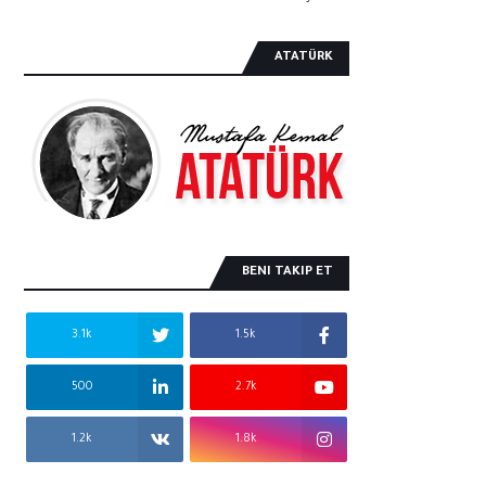
ATATÜRK
BENI TAKIP ET
3.1k
1.5k
500
2.7k
1.2k
1.8k