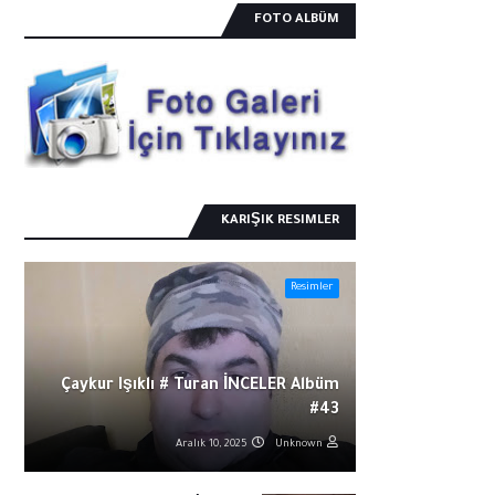
FOTO ALBÜM
KARIŞIK RESIMLER
Resimler
Çaykur Işıklı # Turan İNCELER Albüm
#43
Aralık 10, 2025
Unknown