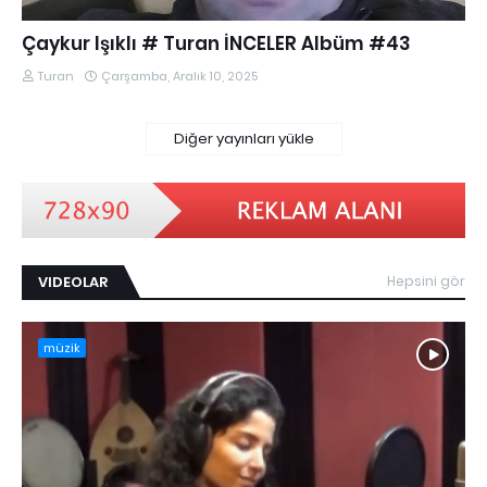
Çaykur Işıklı # Turan İNCELER Albüm #43
Turan
Çarşamba, Aralık 10, 2025
Diğer yayınları yükle
VIDEOLAR
Hepsini gör
müzik