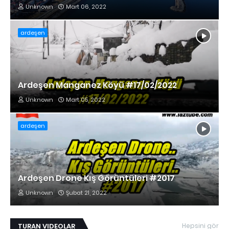
Unknown
Mart 06, 2022
ardeşen
Ardeşen Manganez Köyü #17/02/2022
Unknown
Mart 05, 2022
ardeşen
Ardeşen Drone Kış Görüntüleri #2017
Unknown
Şubat 21, 2022
TURAN VIDEOLAR
Hepsini gör