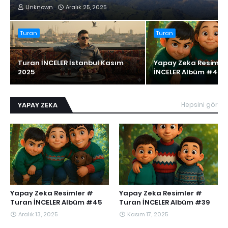
Unknown
Aralık 25, 2025
Turan
Turan
Turan İNCELER İstanbul Kasım
Yapay Zeka Resimle
2025
İNCELER Albüm #45
YAPAY ZEKA
Hepsini gör
Yapay Zeka Resimler #
Yapay Zeka Resimler #
Turan İNCELER Albüm #45
Turan İNCELER Albüm #39
Aralık 13, 2025
Kasım 17, 2025