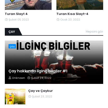
Turan Slayt 4
Turan Kısa Slayt-4
Şubat 05, 2022
Ocak 20, 2022
ÇAY
Hepsini gör
çay
Çay hakkında ilginç bilgiler #1
Unknown
Şubat 24, 2022
Çay ve Çaykur
Şubat 23, 2022