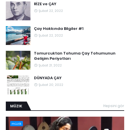
RİZE ve ÇAY
Şubat 22, 2022
Çay Hakkında Bilgiler #1
Şubat 22, 2022
Tomurcuktan Tohuma Çay Tohumunun
Gelişim Periyotları
Şubat 21, 2022
DÜNYADA ÇAY
Şubat 20, 2022
MÜZIK
Hepsini gör
müzik