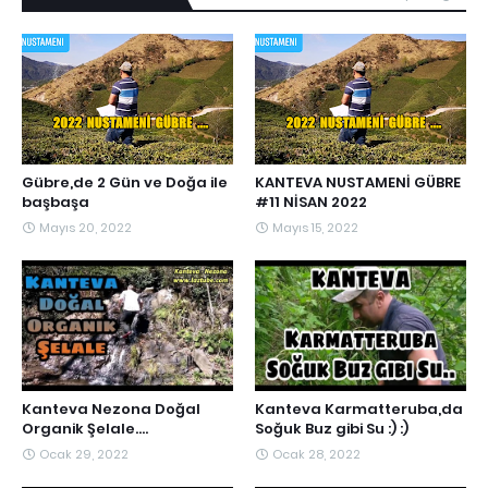
Gübre,de 2 Gün ve Doğa ile
KANTEVA NUSTAMENİ GÜBRE
başbaşa
#11 NİSAN 2022
Mayıs 20, 2022
Mayıs 15, 2022
Kanteva Nezona Doğal
Kanteva Karmatteruba,da
Organik Şelale....
Soğuk Buz gibi Su :) :)
Ocak 29, 2022
Ocak 28, 2022