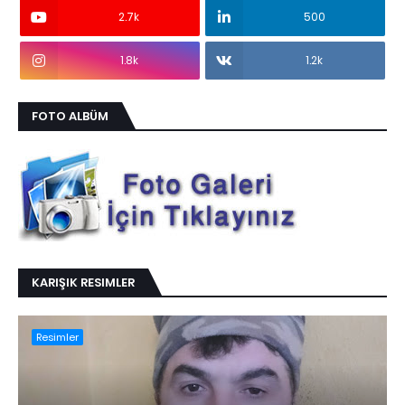
2.7k
500
1.8k
1.2k
FOTO ALBÜM
KARIŞIK RESIMLER
Resimler