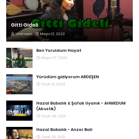
Gitti Gideli
Unknown
Mayıs 12, 2022
Ben Yoruldum Hayat
Mayıs 07, 2022
Yürüdüm gidiyorum ARDEŞEN
Ocak 21, 2022
Hazal Babalık & Şafak Uyanık - AHMEDUM
(Akustik)
Ocak 06, 2021
Hazal Babalık - Anzer Bali
Ocak 05, 2021