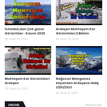
İstanbul,dan Çok güzel
Ardeşen Muhteşem Kar
Görüntüler . Kasım 2020
Görüntüleri 2.Bölüm
Ocak 25, 2022
Ocak 25, 2022
Muhteşem Kar Görüntüleri
Noğocen Manganez
Ardeşen
köyünden Ardeşene Gidiş
21/01/2021
Ocak 23, 2022
Ocak 21, 2022
DRONE
Hepsini gör