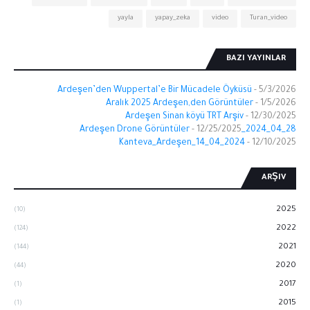
yayla
yapay_zeka
video
Turan_video
BAZI YAYINLAR
Ardeşen’den Wuppertal’e Bir Mücadele Öyküsü
- 5/3/2026
Aralık 2025 Ardeşen,den Görüntüler
- 1/5/2026
Ardeşen Sinan köyü TRT Arşiv
- 12/30/2025
- 12/25/2025
28_04_2024_Ardeşen Drone Görüntüler
Kanteva_Ardeşen_14_04_2024
- 12/10/2025
ARŞIV
2025
(10)
2022
(124)
2021
(144)
2020
(44)
2017
(1)
2015
(1)