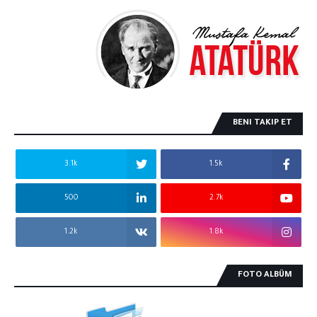
BENI TAKIP ET
3.1k
1.5k
500
2.7k
1.2k
1.8k
FOTO ALBÜM